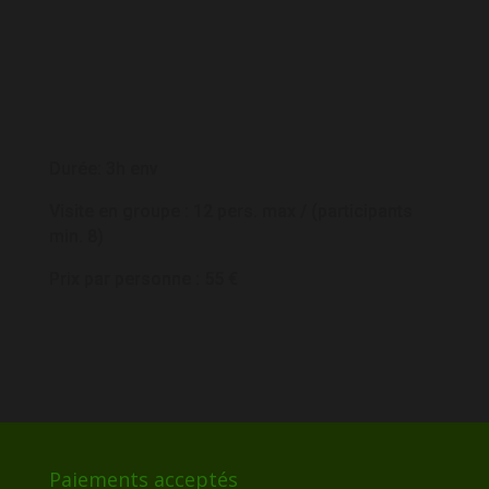
Durée: 3h env
Visite en groupe : 12 pers. max /
(participants
min. 8)
Prix par personne : 55 €
Paiements acceptés